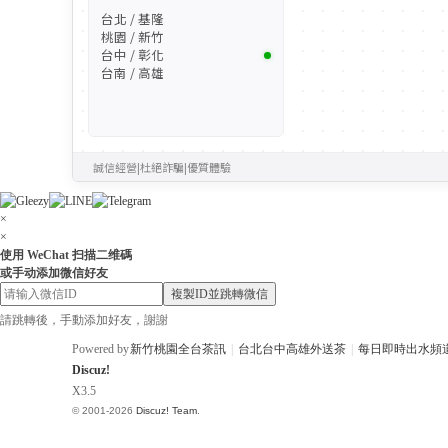
台北 / 基隆
桃園 / 新竹
台中 / 彰化
台南 / 高雄
誠信經營
|
杜絕詐騙
|
優質體驗
×
×
使用 WeChat 扫描二维碼
或手动添加微信好友
複製ID並跳轉微信
請跳轉後，手動添加好友，謝謝
Powered by
新竹桃園全台茶訊
|
台北台中高雄外送茶
|
每日即時出水頻
Discuz!
X3.5
© 2001-2026
Discuz! Team
.