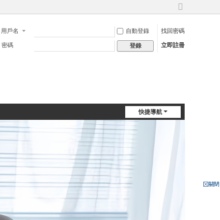
切
換
用戶名
自動登錄
找回密碼
到
寬
密碼
立即註冊
登錄
版
快捷導航