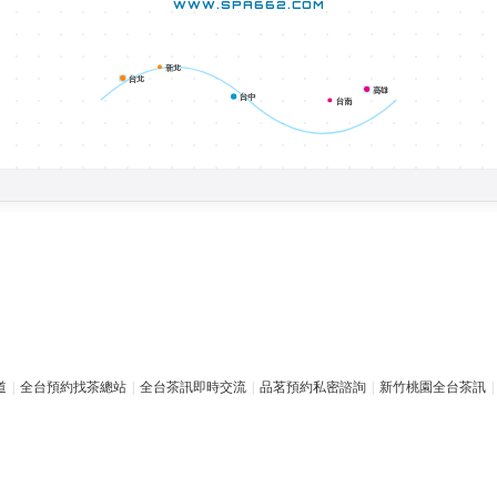
WWW.SPA662.COM
新北
台北
高雄
台中
台南
道
|
全台預約找茶總站
|
全台茶訊即時交流
|
品茗預約私密諮詢
|
新竹桃園全台茶訊
|