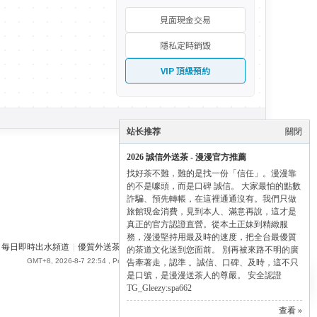
見面現金交易
隱私定時銷毀
VIP 頂級預約
站长推荐
關閉
2026 誠信外送茶 - 漫漫官方推薦
找好茶不難，難的是找一份「信任」。漫漫靠
的不是噱頭，而是口碑 誠信。 大家最怕的點數
詐騙、預先轉帳，在這裡通通沒有。我們只做
旅館現金消費，見到本人、滿意再說，這才是
真正的官方認證直營。從本土正妹到精緻服
務，漫漫堅持用最及時的速度，把全台最優質
每日即時出水頻道
|
優質外送茶論壇
|
SPA662 漫漫全台外送茶 - Gleezy
✕
的茶道文化送到您面前。 別再被來路不明的廣
GMT+8, 2026-8-7 22:54
, Processed in 0.084066 second(s), 23 queries .
告牽著走，認準 。誠信、口碑、及時，這不只
✨ Manman 尊榮導航
是口號，是漫漫送茶人的尊嚴。 安全認證
點擊展開全部通道 ➔
TG_Gleezy:spa662
查看 »