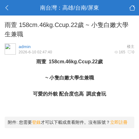
南台灣：高雄/台南/屏東
雨萱 158cm.46kg.Ccup.22歲 ~ 小隻白嫩大學
生兼職
admin
楼主
2026-6-10 02:47:40
165
0
雨萱 158cm.46kg.Ccup.22歲
~ 小隻白嫩大學生兼職
可愛的外貌 配合度也高 調皮會玩
附件:
您需要
登錄
才可以下載或查看附件。沒有賬號？
立即註冊