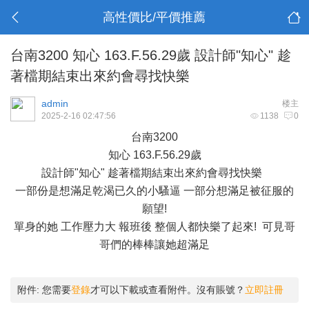
高性價比/平價推薦
台南3200 知心 163.F.56.29歲 設計師"知心" 趁
著檔期結束出來約會尋找快樂
admin
楼主
2025-2-16 02:47:56
1138
0
台南3200
知心 163.F.56.29歲
設計師"知心" 趁著檔期結束出來約會尋找快樂
一部份是想滿足乾渴已久的小騷逼 一部分想滿足被征服的
願望!
單身的她 工作壓力大 報班後 整個人都快樂了起來! 可見哥
哥們的棒棒讓她超滿足
附件:
您需要
登錄
才可以下載或查看附件。沒有賬號？
立即註冊