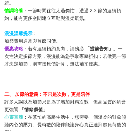
鬆。
情調培養
：一節時間往往太過匆忙，透過 2-3 節的連續預
約，能有更多空間建立互動與溫柔氣氛。
漫漫溫馨提示
：
加節費用通常與首節同價。
優惠攻略
：若有連續預約意向，請務必
「提前告知」
。一
次性決定多節方案，漫漫能為您爭取專屬折扣；若做完一節
才決定加節，則需按原價計算，無法補扣優惠。
二、 加節的意義：不只是次數，更是陪伴
許多人誤以為加節只是為了增加射精次數，但高品質的約會
更強調
「情緒價值」
：
心靈宣洩
：在繁忙的高壓生活中，您需要一個溫柔的對象傾
聽內心的壓力。長時數的陪伴能讓身心真正達到超負荷後的