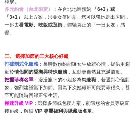
釋放。
多元約會（台北限定）
：在台北地區預約
「6+3」或
「3+1」
以上方案，只要女孩同意，您可以帶她走出房間，
一起去
看電影、吃飯或逛街
，體驗真正的「一日女友」感
覺。
三、 選擇加節的三大核心好處
打破制式化服務
：長時數預約能讓女生放鬆心情，提供更趨
近於
情侶間的愛撫與特殊服務
，互動更自然且充滿溫度。
把握珍稀名單
：漫漫旗下的小姐多為
純兼職
，若遇到心儀對
象，強烈建議當下加節。因為下次她報班可能要等很久，甚
至可能隨時回歸正常生活。
極速升級 VIP
：選擇多節或包夜方案，能讓您的會員等級直
接跳級，解鎖
VIP 專屬福利與隱藏版名單
。