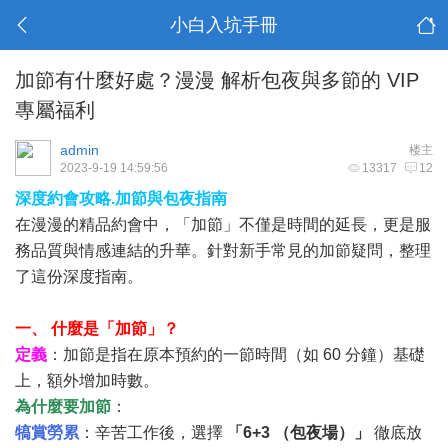
小白入坑手冊
加節有什麼好處？漫漫 解析包夜與多節的 VIP
專屬福利
admin
楼主
2023-9-19 14:59:56
13317
12
深度約會攻略.加節與包夜指南
在漫漫的精品約會中，「加節」不僅是時間的延長，更是服
務品質與情感連結的升華。針對新手常見的加節疑問，整理
了這份深度指南。
一、 什麼是「加節」？
定義
：加節是指在原本預約的一節時間（如 60 分鐘）基礎
上，額外增加時數。
為什麼要加節
：
犒賞勞累
：辛苦工作後，選擇
「6+3 （包夜場）」
徹底放