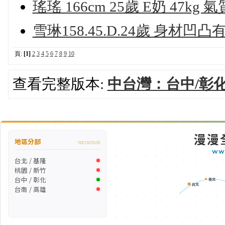
瑤瑤 166cm 25歲 E奶 47k
雪琳158.45.D.24歲 身材
頁:
[1]
2
3
4
5
6
7
8
9
10
查看完整版本:
中台灣：台中/彰化
漫漫
地區分部
REGIONS
WW
台北 / 基隆
桃園 / 新竹
台中 / 彰化
新北
台北
台南 / 高雄