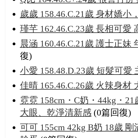
歲歲 158.46.C.21歲 身材
瑾芊 162.46.C.23歲 長相
晨涵 160.46.C.21歲 護士正
復)
小愛 158.48.D.23歲 短髮
佳晴 165.46.C.26歲 火辣
霓霓 158cm・C奶・44kg
大眼、乾淨清新感
(0篇回復)
可可 155cm 42kg B奶 