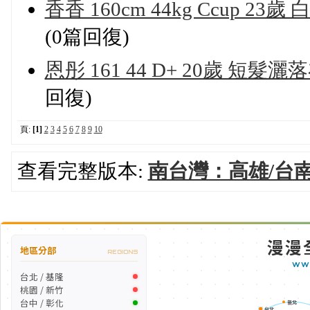
香香 160cm 44kg Ccup
(0篇回復)
恩彤 161 44 D+ 20歲 
回復)
頁:
[1]
2
3
4
5
6
7
8
9
10
查看完整版本:
南台灣：高雄/台南
漫漫
地區分部
REGIONS
WW
台北 / 基隆
桃園 / 新竹
台中 / 彰化
新北
台北